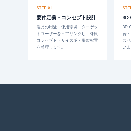
STEP 01
STE
要件定義・コンセプト設計
3D
製品の用途・使用環境・ターゲッ
3D
トユーザーをヒアリングし、外観
合・
コンセプト・サイズ感・機能配置
スペ
を整理します。
いま