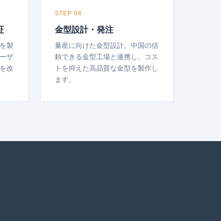
STEP 04
証
金型設計・発注
を製
量産に向けた金型設計。中国の信
ーザ
頼できる金型工場と連携し、コス
を改
トを抑えた高品質な金型を製作し
ます。