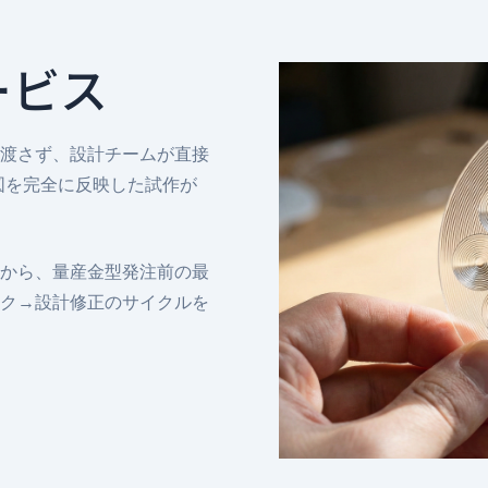
ービス
渡さず、設計チームが直接
図を完全に反映した試作が
から、量産金型発注前の最
ク→設計修正のサイクルを