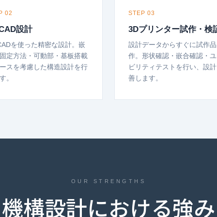
P 02
STEP 03
 CAD設計
3Dプリンター試作・検
 CADを使った精密な設計。嵌
設計データからすぐに試作品
固定方法・可動部・基板搭載
作。形状確認・嵌合確認・ユ
ースを考慮した構造設計を行
ビリティテストを行い、設計
す。
善します。
OUR STRENGTHS
機構設計における強み