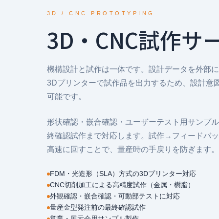
3D / CNC PROTOTYPING
3D・CNC試作サ
機構設計と試作は一体です。設計データを外部に
3Dプリンターで試作品を出力するため、設計意
可能です。
形状確認・嵌合確認・ユーザーテスト用サンプル
終確認試作まで対応します。試作→フィードバッ
高速に回すことで、量産時の手戻りを防ぎます。
FDM・光造形（SLA）方式の3Dプリンター対応
CNC切削加工による高精度試作（金属・樹脂）
外観確認・嵌合確認・可動部テストに対応
量産金型発注前の最終確認試作
営業・展示会用サンプル製作