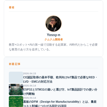
【技術的解説1】ランド計算の裏側：IPC-7351規格の重要
7
性
著者
【技術的解説2】シンボルとフットプリントの「マッピン
8
グ」の課題
1文字の型番違いが招く損失とリカバリー対応の事例
9
AI時代におけるライブラリ流用のリスクについて
10
Yossy-n
FAQ
11
クムクム開発者
教育×ロボット×AIの第一線で活動する起業家。AI時代だからこそ必要
未来への展望：デジタルスレッドの一部としての部品登
12
な教育のあり方を追求している。
録
まとめ：部品登録の期間は「信頼性確保」のためのプロ
13
セス
新着記事
2026.04.15
CE認証取得の基本手順、欧州向けIoT製品で必要なRED・
LVD・EMCの対応方法
2026.04.14
ESP32とSTM32の違いと選び方、IoT製品設計での使い分
け判断軸
2026.04.14
基板のDFM（Design for Manufacturability）とは、量産
コスト削減につながる設計15項目