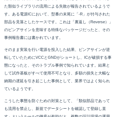
た類似ライブラリの流用による失敗が報告されているようで
す。ある電源ICにおいて、型番の末尾に「-R」が付与された
部品を見落としたケースです。これは「裏返し（Reverse）」
のピンアサインを意味する特殊なパッケージだったと、その
事例報告書には書かれています。
そのまま実装を行い電源を投入した結果、ピンアサインが逆
転していたためにVCCとGNDがショートし、ICが破損する事
態になったと、そのトラブル事例で知られています。結果と
して試作基板がすべて使用不可となり、多額の損失と大幅な
納期の遅延を引き起こした事例として、業界ではよく知られ
ているようです。
こうした事態を防ぐための対策として、「類似部品であって
も流用を禁止し、新規でデータシートを確認して登録し直
す」というルールの徹底が有効だと、複数の設計現場の運用