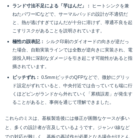
ランド寸法不足による「芋はんだ」：
ヒートシンクを兼
ねたパワーICなどで、サーマルパッドの設計が不適切だ
と、熱が逃げすぎてはんだが十分に溶けず、導通不良を起
こすリスクがあることを説明されています。
極性の誤表記：
シルク印刷のダイオードの向きが逆だっ
た場合、自動実装ラインでは全数が逆向きに実装され、電
源投入時に深刻なダメージを引き起こす可能性があると指
摘されています。
ピッチずれ：
0.5mmピッチのQFPなどで、微妙にグリッ
ド設定がずれていると、中央付近では合っていても端に行
くほどピンがランドから外れていく「累積誤差」が発生す
ることがあると、事例を通じて理解できました。
これらのミスは、基板製造後には修正が困難なケースが多い
と、多くの設計者が言及しているようです。ジャンパ線など
での対応が難しく、基板の再試作が必要となる場合がほとん