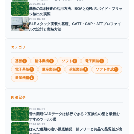
2026.04.14
基板のX線検査の活用方法、BGAとQFNのボイド・ブリッ
ジ検出の実際
2026.04.13
BLEスタック実装の基礎、GATT・GAP・ATTプロファイ
ルの設計と実装方法
カテゴリ
基板
筐体機構
ソフト
電子回路
9
9
9
8
電子基板
量産製造
基板製造
ソフト作成
8
2
1
1
量産機構
1
関連記事
2026.04.01
昔の図研CADデータは移行できる？互換性の壁と最新お
すすめツール5選
2026.03.29
はんだ種類の違い徹底解説、鉛フリーと共晶で品質差が出