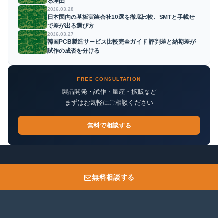
る理由
2026.03.28
日本国内の基板実装会社10選を徹底比較、SMTと手載せ
で差が出る選び方
2026.03.27
韓国PCB製造サービス比較完全ガイド 評判差と納期差が
試作の成否を分ける
FREE CONSULTATION
製品開発・試作・量産・拡販など
まずはお気軽にご相談ください
無料で相談する
無料相談する
サイコス・ジャパン株式会社
〒600-8472 京都府京都市下京区西洞院通市場下ル妙伝寺町720光悦