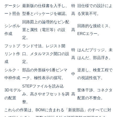
データシ
最新版の仕様書を入手し、
特
旧仕様での設計によ
ート照合
型番とパッケージを確認。
高
る実装不可。
回路図上の論理的なピン配
シンボル
回路的な接続ミス、
置と属性（電圧等）の設
高
作成
ERCエラー。
定。
フットプ
ランド寸法、レジスト開
特
はんだブリッジ、未
リント作
口、メタルマスク開口の設
高
はんだ、部品浮き。
成
定。
シルク・
部品の外形線や1番ピンマ
逆差し、検査工程で
中
中枠作成
ーク、極性表示の描写。
の視認性低下。
STEPファイルを読み込
3Dモデル
筐体干渉、コネクタ
み、高さやオフセットを調
高
の配置
配置の不整合。
整。
これらの作業は、BOMに含まれる「新規部品」のすべてに対