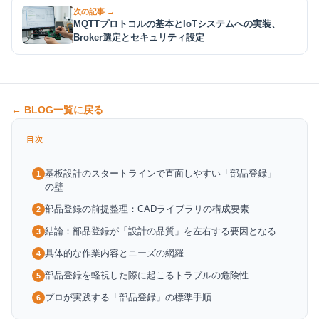
次の記事 →
MQTTプロトコルの基本とIoTシステムへの実装、
Broker選定とセキュリティ設定
← BLOG一覧に戻る
目次
基板設計のスタートラインで直面しやすい「部品登録」
1
の壁
部品登録の前提整理：CADライブラリの構成要素
2
結論：部品登録が「設計の品質」を左右する要因となる
3
具体的な作業内容とニーズの網羅
4
部品登録を軽視した際に起こるトラブルの危険性
5
プロが実践する「部品登録」の標準手順
6